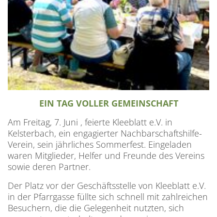
EIN TAG VOLLER GEMEINSCHAFT
Am Freitag, 7. Juni , feierte Kleeblatt e.V. in
Kelsterbach, ein engagierter Nachbarschaftshilfe-
Verein, sein jährliches Sommerfest. Eingeladen
waren Mitglieder, Helfer und Freunde des Vereins
sowie deren Partner.
Der Platz vor der Geschäftsstelle von Kleeblatt e.V.
in der Pfarrgasse füllte sich schnell mit zahlreichen
Besuchern, die die Gelegenheit nutzten, sich