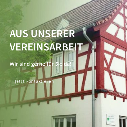
AUS UNSERER
VEREINSARBEIT
Wir sind gerne für Sie da!
Jetzt kontaktieren