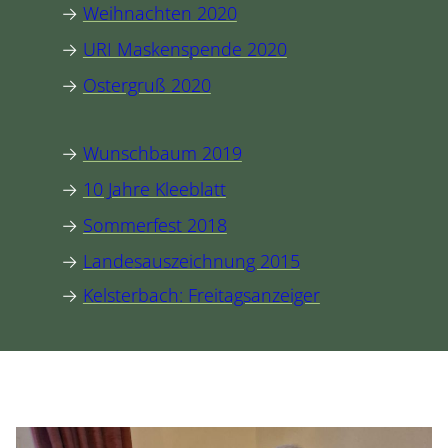
→
Weihnachten 2020
→
URI Maskenspende 2020
→
Ostergruß 2020
→
Wunschbaum 2019
→
10 Jahre Kleeblatt
→
Sommerfest 2018
→
Landesauszeichnung 2015
→
Kelsterbach: Freitagsanzeiger